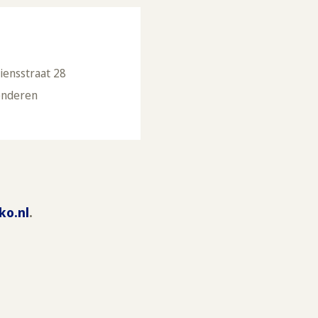
riensstraat 28
enderen
ko.nl
.