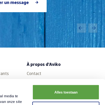
er un message
À propos d'Aviko
rants
Contact
Questions fréquemment posées
Offres d'emploi
Alles toestaan
al media te
Actualités
van onze site