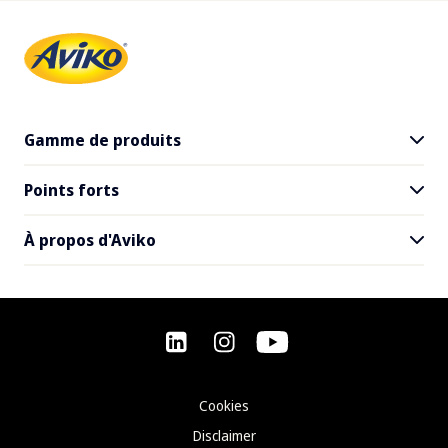
Gamme de produits
Points forts
Tous les produits
SuperCrunch
À propos d'Aviko
Inspiration pour les restaurants
Recettes
Contact
Questions fréquemment posées
Offres d'emploi
Cookies
Actualités
Disclaimer