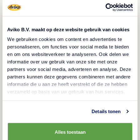
Aviko B.V. maakt op deze website gebruik van cookies
Grip 'n Dip Skin On
We gebruiken cookies om content en advertenties te
Frites croustillantes en forme de U avec peau
personaliseren, om functies voor social media te bieden
en om ons websiteverkeer te analyseren. Ook delen we
informatie over uw gebruik van onze site met onze
partners voor social media, adverteren en analyse. Deze
partners kunnen deze gegevens combineren met andere
informatie die u aan ze heeft verstrekt of die ze hebben
verzameld op basis van uw gebruik van hun services.
Details tonen
Alles toestaan
SuperCrunch Steakhouse