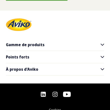
Gamme de produits
Points forts
Tous les produits
SuperCrunch
À propos d'Aviko
Inspiration pour les restaurants
Recettes
Contact
Questions fréquemment posées
Offres d'emploi
Cookies