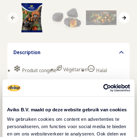
Description
Végétarien
Produit congelé
Halal
Les Aviko Chili Cheddar Black Nuggets sont des
nuggets surgelés au fromage et au piment
jalapeño. Les snacks épicés sont remplis de
Aviko B.V. maakt op deze website gebruik van cookies
fromage cheddar mélangé à du poivre rouge et du
We gebruiken cookies om content en advertenties te
piment jalapeño dans un enrobage croustillant.
personaliseren, om functies voor social media te bieden
Les Cheese nuggets au piment sont précuits, ce
en om ons websiteverkeer te analyseren. Ook delen we