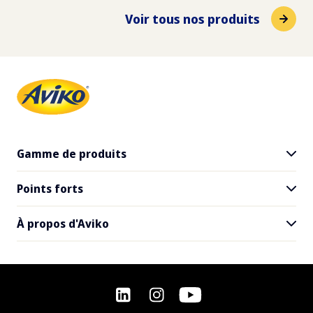
7.4
g
Voir tous nos produits
Fibre alimentaire
1.5
g
Sodium
1.7
g
Gamme de produits
Points forts
Tous les produits
SuperCrunch
À propos d'Aviko
Inspiration pour les restaurants
Recettes
Contact
Questions fréquemment posées