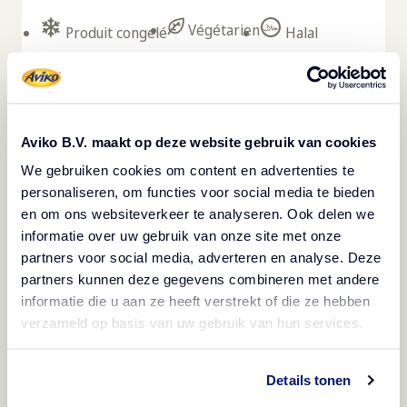
Végétarien
Produit congelé
Halal
Les snacks au jalapeño crémeux d'Aviko sont
rapides et faciles à préparer, surgelés pour une
plus grande longévité, faciles à portionner, ce qui
Aviko B.V. maakt op deze website gebruik van cookies
signifie qu'il n'y a pas ou peu de déchets dans la
We gebruiken cookies om content en advertenties te
cuisine. La combinaison du piment jalapeño épicé
personaliseren, om functies voor social media te bieden
et du fromage à la crème doux attire une large
en om ons websiteverkeer te analyseren. Ook delen we
informatie over uw gebruik van onze site met onze
clientèle et leurs marges élevées en font un
partners voor social media, adverteren en analyse. Deze
excellent complément à votre menu. Ajoutez les
partners kunnen deze gegevens combineren met andere
snacks Creamy Jalapeño à divers plats tels que les
informatie die u aan ze heeft verstrekt of die ze hebben
salades et les hamburgers, ou servez-les en
verzameld op basis van uw gebruik van hun services.
accompagnement ou en apéritif avec une sauce de
trempage.
Details tonen