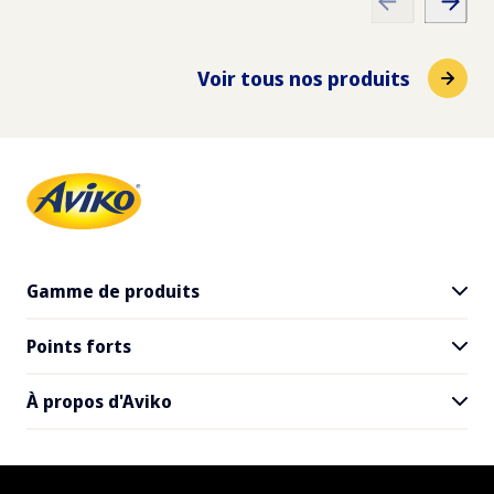
Gras saturé
1200
x
800
x
144
cm
9.7
g
Voir tous nos produits
Fibre alimentaire
0.9
g
Sodium
1.3
g
Gamme de produits
Points forts
Tous les produits
SuperCrunch
À propos d'Aviko
Inspiration pour les restaurants
Recettes
Contact