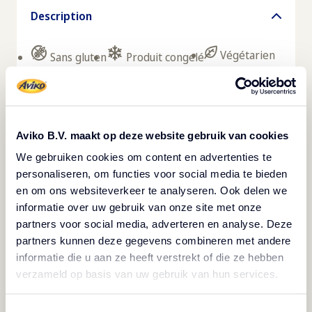
Description
Végétarien
Sans gluten
Produit congelé
Ce gratin n'est pas seulement joli, il est aussi
délicieux. Le secret réside dans les tranches de
pommes de terre cuites à la vapeur, la sauce
Aviko B.V. maakt op deze website gebruik van cookies
délicieusement crémeuse et les champignons
We gebruiken cookies om content en advertenties te
épicés. La cuisson à la vapeur permet de
personaliseren, om functies voor social media te bieden
en om ons websiteverkeer te analyseren. Ook delen we
conserver toute la saveur de la pomme de terre.
informatie over uw gebruik van onze site met onze
Même après un temps de maintien de plus d'une
partners voor social media, adverteren en analyse. Deze
heure. Comme les gratins de pommes de terre
partners kunnen deze gegevens combineren met andere
sont congelés séparément, vous pouvez
informatie die u aan ze heeft verstrekt of die ze hebben
verzameld op basis van uw gebruik van hun services.
facilement en prélever des portions. Ils pèsent
100 grammes chacun, ce qui permet de remplir