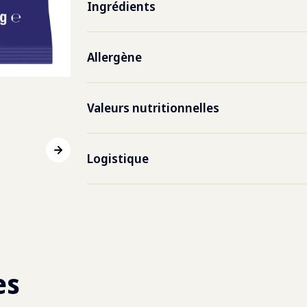
Numéro de l'article
8004
Ingrédients
pommes de terre, huile de palme
Feuille de code EAN
0871
Allergène
Emballage Code EAN
0871
Aucun allergène présent
Valeurs nutritionnelles
Poids par pièce
0
g
Nutritionnelles
Pour 
Logistique
Durée de conservation
21 jou
Énergie
575
kJ
Poids du paquet
5000
Protéine
2.5
g
Volume par boîte
2
x
5
es
Glucides totaux
22.5
Boîtes par couche
8