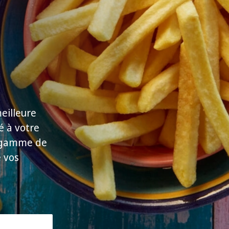
meilleure
é à votre
e gamme de
e vos