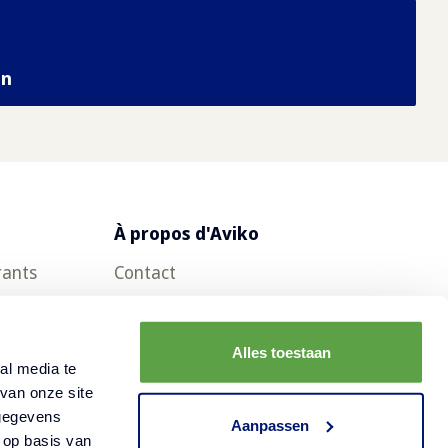
an
À propos d'Aviko
rants
Contact
Questions fréquemment posées
Offres d'emploi
Alles toestaan
al media te
Actualités
van onze site
 gegevens
RSE et Aviko
Aanpassen
 op basis van