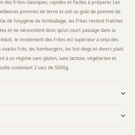
 des frites classiques, rapides et faciles à préparer. Les
s meilleures pommes de terre et ont un goût de pomme de
e de l'oxygène de l'emballage, les frites restent fraîches
tes et ne nécessitent donc qu'un court passage dans la
éduit, le rendement des frites est supérieur à celui des
 snacks frits, les hamburgers, les hot-dogs et divers plats
nt à un régime sans gluten, sans lactose, végétarien et
boîte contenant 2 sacs de 5000g.
175°C, portion d'environ 500g,
on 3 min.