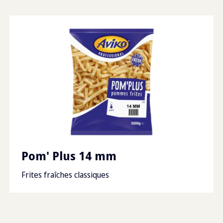
Sucres
0.2
g
Couches par palette
9
Graisse totale
3.5
g
Boxes per pallet
72
Gras saturé
1.8
g
Dimensions des
1200
palettes
Fibre alimentaire
2.5
g
Sodium
0.1
g
Pom' Plus 14 mm
Frites fraîches classiques