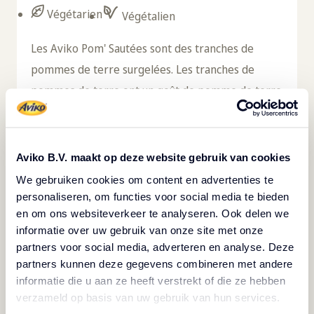
Végétarien
Végétalien
Les Aviko Pom' Sautées sont des tranches de
pommes de terre surgelées. Les tranches de
pommes de terre ont un goût de pomme de terre
prononcé. Les tranches sont pré-frites, ce qui les
rend faciles et rapides à préparer dans la friteuse
ou la poêle à frire. Cela permet de gagner
Aviko B.V. maakt op deze website gebruik van cookies
beaucoup de temps dans la cuisine. Après la
We gebruiken cookies om content en advertenties te
préfriture, les sautés sont immédiatement
personaliseren, om functies voor social media te bieden
en om ons websiteverkeer te analyseren. Ook delen we
congelés, ce qui leur permet de rester frais et de
informatie over uw gebruik van onze site met onze
se conserver plus longtemps. Cela permet
partners voor social media, adverteren en analyse. Deze
également de réduire le gaspillage. Les tranches
partners kunnen deze gegevens combineren met andere
de pommes de terre accompagnent parfaitement
informatie die u aan ze heeft verstrekt of die ze hebben
verzameld op basis van uw gebruik van hun services.
les plats de viande et de poisson classiques ou les