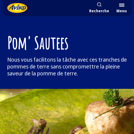
Recherche
Menu
Pom' Sautees
Nous vous facilitons la tâche avec ces tranches de
pommes de terre sans compromettre la pleine
saveur de la pomme de terre.