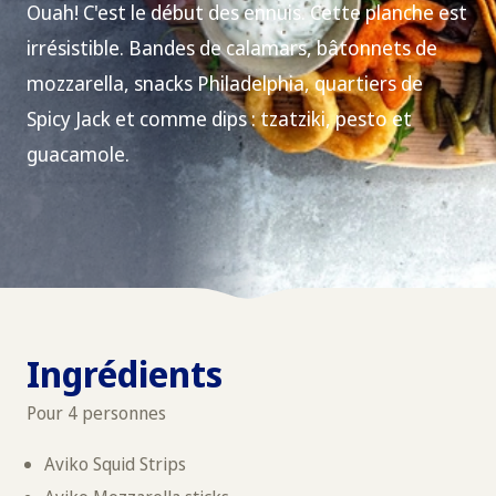
Ouah! C'est le début des ennuis. Cette planche est
irrésistible. Bandes de calamars, bâtonnets de
mozzarella, snacks Philadelphia, quartiers de
Spicy Jack et comme dips : tzatziki, pesto et
guacamole.
Ingrédients
Pour 4 personnes
Aviko Squid Strips