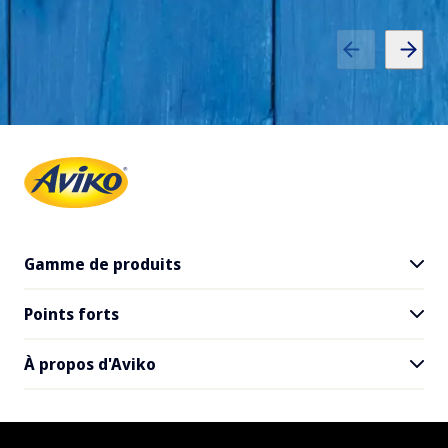
Gamme de produits
Points forts
Tous les produits
SuperCrunch
À propos d'Aviko
Inspiration pour les restaurants
Recettes
Contact