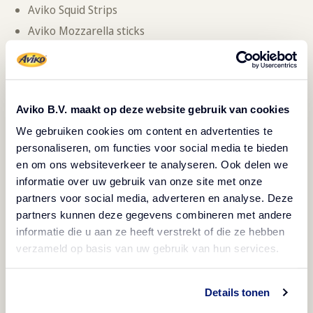
Aviko Squid Strips
Aviko Mozzarella sticks
Aviko Philadelphia snacks
Aviko Spicy Jacket Wedges
Dips : tzatziki, pesto et guacamole
Aviko B.V. maakt op deze website gebruik van cookies
Accompagnement : mangue, jambon cru, noix de
We gebruiken cookies om content en advertenties te
wasabi, rouleaux de mortadelle, dattes ou figues
personaliseren, om functies voor social media te bieden
séchées, morceaux de brie, toast/canapé, oignons
en om ons websiteverkeer te analyseren. Ook delen we
d'Amsterdam ou cornichons aigre-doux.
informatie over uw gebruik van onze site met onze
partners voor social media, adverteren en analyse. Deze
partners kunnen deze gegevens combineren met andere
informatie die u aan ze heeft verstrekt of die ze hebben
verzameld op basis van uw gebruik van hun services.
Calculez votre marge
Details tonen
bénéficiaire sur nos