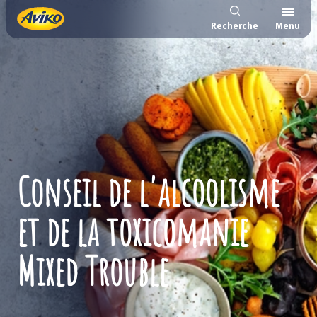
Recherche
Menu
Conseil de l'alcoolisme
et de la toxicomanie
Mixed Trouble