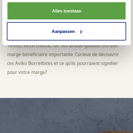
amuse-gueules originaux
Alles toestaan
grâce à notre outil de
calcul!
Aanpassen
Tentez votre chance, car nos amuse-gueules ont une
marge bénéficiaire importante. Curieux de découvrir
ces Aviko Borrelbites et ce qu'ils pourraient signifier
pour votre marge?