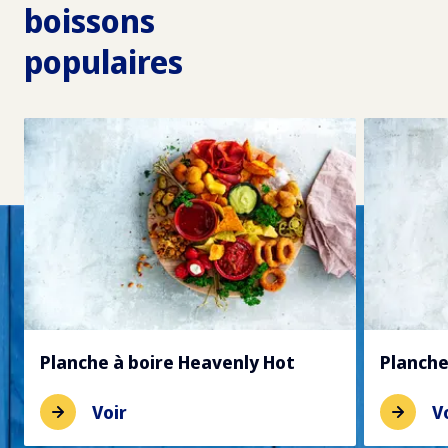
boissons
populaires
Planche à boire Heavenly Hot
Planche
Voir
V