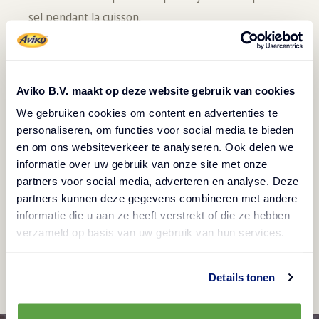
sel pendant la cuisson.
Préchauffer
le four à 220 ºC. Diviser la pâte en 4
morceaux égaux et les étaler en feuilles fines.
Placez
-les sur les plaques de cuisson.
Aviko B.V. maakt op deze website gebruik van cookies
Tartiner
les fonds de pâte avec la crème fraîche.
We gebruiken cookies om content en advertenties te
Saupoudrer
de gruyère et de rösti.
personaliseren, om functies voor social media te bieden
Saupoudrer
de sel et de poivre.
en om ons websiteverkeer te analyseren. Ook delen we
informatie over uw gebruik van onze site met onze
Cuire
les flammkuchen dans le four préchauffé
partners voor social media, adverteren en analyse. Deze
pendant 15-20 min jusqu'à ce qu'ils soient dorés et
partners kunnen deze gegevens combineren met andere
cuits.
informatie die u aan ze heeft verstrekt of die ze hebben
Au sortir
du four, saupoudrer les flammkuchen de
verzameld op basis van uw gebruik van hun services.
persil.
Details tonen