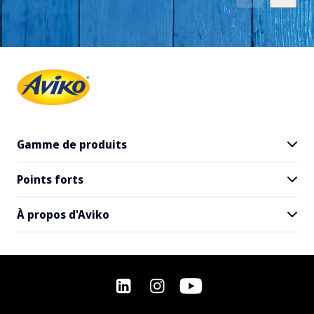
Gamme de produits
Points forts
Tous les produits
SuperCrunch
À propos d'Aviko
Inspiration pour les restaurants
Recettes
Contact
Questions fréquemment posées
Offres d'emploi