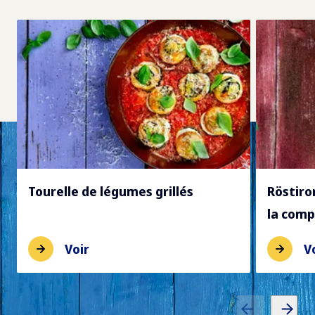
Tourelle de légumes grillés
Röstiro
la com
Voir
V