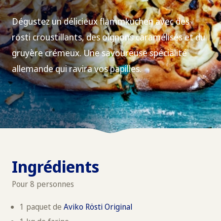
Dégustez un délicieux flammkuchen avec des
rösti croustillants, des oignons caramélisés et du
gruyère crémeux. Une savoureuse spécialité
allemande qui ravira vos papilles.
Ingrédients
Pour 8 personnes
1 paquet de
Aviko Rösti Original