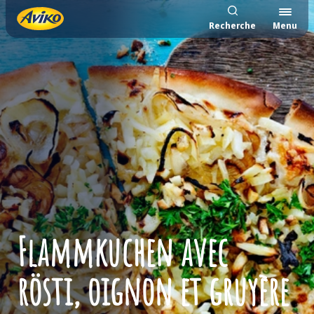
Recherche
Menu
Flammkuchen avec
rösti, oignon et gruyère