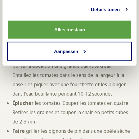
Suivant
:
Gratins Cream & Cheese
Details tonen
Préparation
Alles toestaan
Temps de préparation : 40 minutes + four : 25 minutes
Aanpassen
Préchauffer
le four à 220 °C. Dans une casserole,
porter à ébullition une grande quantité d'eau.
Entaillez les tomates dans le sens de la largeur à la
base. Les piquer avec une fourchette et les plonger
dans l'eau bouillante pendant 10-12 secondes.
Éplucher
les tomates. Couper les tomates en quatre.
Retirer les graines et couper la chair en petits cubes
de 2-3 mm.
Faire
griller les pignons de pin dans une poêle sèche