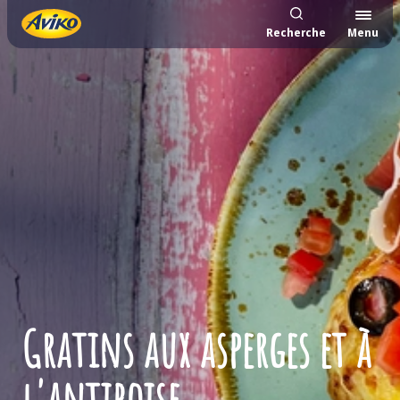
Recherche
Menu
Gratins aux asperges et à
l'antiboise