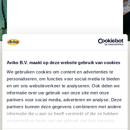
Aviko B.V. maakt op deze website gebruik van cookies
We gebruiken cookies om content en advertenties te
Gratins Cream & Cheese
personaliseren, om functies voor social media te bieden
en om ons websiteverkeer te analyseren. Ook delen we
Authentique, comme si elle avait été faite à la
informatie over uw gebruik van onze site met onze
maison
partners voor social media, adverteren en analyse. Deze
partners kunnen deze gegevens combineren met andere
informatie die u aan ze heeft verstrekt of die ze hebben
verzameld op basis van uw gebruik van hun services.