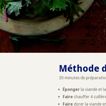
Méthode d
30 minutes de préparatio
Éponger
la viande et l
Faire
chauffer 4 cuillèr
Faire
dorer la viande en