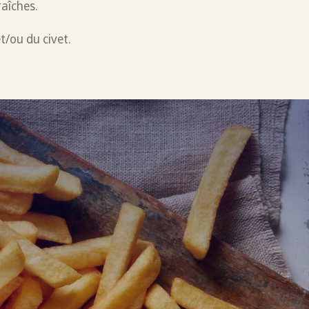
raîches.
t/ou du civet.