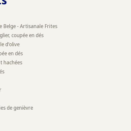
e Belge - Artisanale Frites
glier, coupée en dés
le d'olive
pée en dés
nt hachées
és
r
ies de genièvre