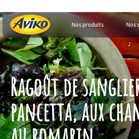
Nos produits
Nos 
Ragoût de sanglier
pancetta, aux cha
au romarin