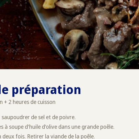
e préparation
n + 2 heures de cuisson
a saupoudrer de sel et de poivre.
es à soupe d'huile d'olive dans une grande poêle.
 deux fois. Retirer la viande de la poêle.