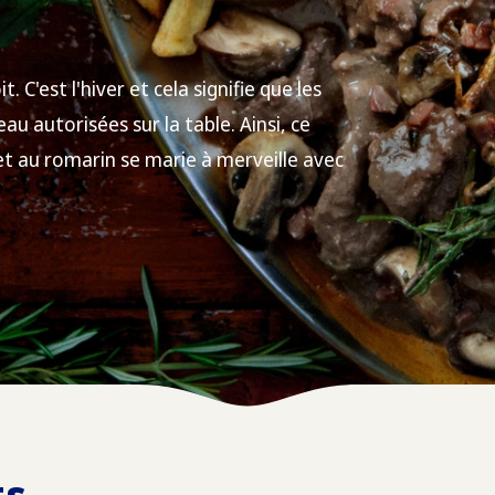
. C'est l'hiver et cela signifie que les
u autorisées sur la table. Ainsi, ce
et au romarin se marie à merveille avec
ts