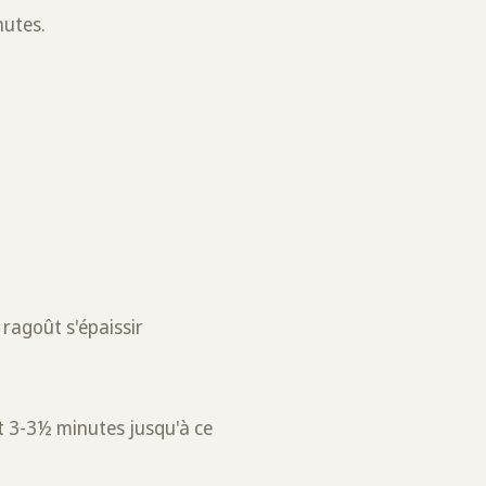
nutes.
 ragoût s'épaissir
ant 3-3½ minutes jusqu'à ce