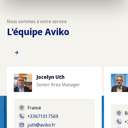
Nous sommes à votre service
L'équipe Aviko
Jocelyn Uth
Senior Area Manager
France
B
+33671017569
+
j.uth@aviko.fr