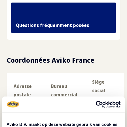
Questions fréquemment posées
Coordonnées Aviko France
Siège
Adresse
Bureau
social
postale
commercial
Aviko B.V.
Aviko B.V.
Aviko B.V.
Docteur A.
Boîte
Burg.
Ariensstraat
postale 8
Smitstraat 2
28
Aviko B.V. maakt op deze website gebruik van cookies