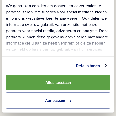
7220 AA
7221 BJ
7221 CD
We gebruiken cookies om content en advertenties te
Steenderen
Steenderen
personaliseren, om functies voor social media te bieden
Steenderen
Pays-Bas
Pays-Bas
en om ons websiteverkeer te analyseren. Ook delen we
Pays-Bas
informatie over uw gebruik van onze site met onze
partners voor social media, adverteren en analyse. Deze
Service clientèle téléphonique
partners kunnen deze gegevens combineren met andere
Aviko France
informatie die u aan ze heeft verstrekt of die ze hebben
Notre service clientèle est disponible les jours
verzameld op basis van uw gebruik van hun services.
ouvrables entre 08h00 et 17h00.
Details tonen
Numéro de téléphone : +33 365690024 ou courriel:
FranceServiceDesk@aviko.nl
.
Alles toestaan
Aanpassen