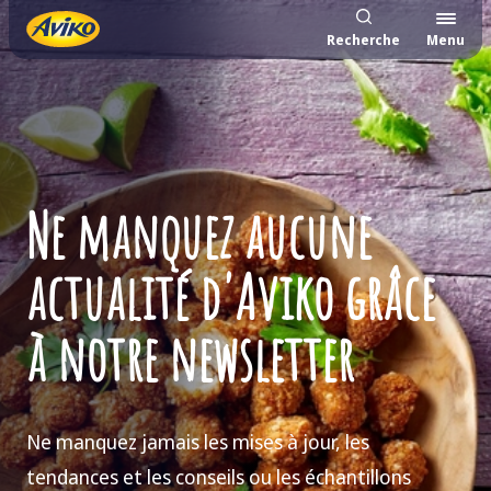
Recherche
Menu
Ne manquez aucune
actualité d'Aviko grâce
à notre newsletter
Ne manquez jamais les mises à jour, les
tendances et les conseils ou les échantillons