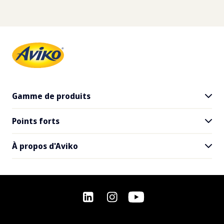
Gamme de produits
Points forts
Tous les produits
SuperCrunch
À propos d'Aviko
Inspiration pour les restaurants
Recettes
Contact
Questions fréquemment posées
Offres d'emploi