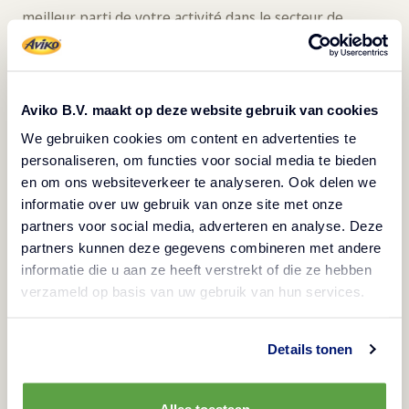
meilleur parti de votre activité dans le secteur de
l'hôtellerie et de la restauration.
4.
Plus de 5 000 professionnels de l'hôtellerie et
Aviko B.V. maakt op deze website gebruik van cookies
de la restauration
lisent notre lettre d'information
We gebruiken cookies om content en advertenties te
chaque mois.
personaliseren, om functies voor social media te bieden
en om ons websiteverkeer te analyseren. Ook delen we
informatie over uw gebruik van onze site met onze
🌐 Ne manquez plus jamais une mise à jour - inscrivez-
partners voor social media, adverteren en analyse. Deze
partners kunnen deze gegevens combineren met andere
vous dès maintenant.
Vous pouvez vous désabonner de
informatie die u aan ze heeft verstrekt of die ze hebben
cette lettre d'information à tout moment.
verzameld op basis van uw gebruik van hun services.
Exclusivement pour les professionnels de l'hôtellerie et
de la restauration.
Details tonen
Alles toestaan