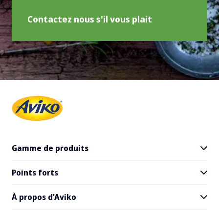
Contactez nous s'il vous plait
Gamme de produits
Points forts
Tous les produits
SuperCrunch
À propos d'Aviko
Inspiration pour les restaurants