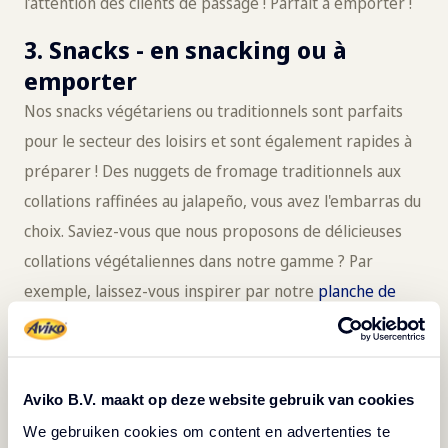
l’attention des clients de passage ! Parfait à emporter !
3. Snacks - en snacking ou à
emporter
Nos snacks végétariens ou traditionnels sont parfaits
pour le secteur des loisirs et sont également rapides à
préparer ! Des nuggets de fromage traditionnels aux
collations raffinées au jalapeño, vous avez l'embarras du
choix. Saviez-vous que nous proposons de délicieuses
collations végétaliennes dans notre gamme ? Par
exemple, laissez-vous inspirer par notre
planche de
boissons « Veggie Delight » !
Idéal pour les
excursionnistes qui viennent visiter votre parc ou votre
lieu en groupe.
Choisissez
ici vos
collations idéales
pour
Aviko B.V. maakt op deze website gebruik van cookies
le menu.
We gebruiken cookies om content en advertenties te