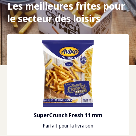
Les meilleures frites pour
le secteur des loisirs
SuperCrunch Steakhouse
Enrobage spécial, extra croustillant