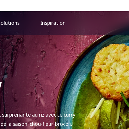
solutions
Inspiration
y
t surprenante au riz avec ce curry
e la saison: chou-fleur, brocoli,