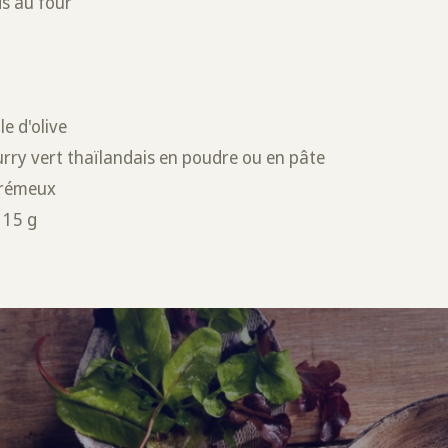
s au four
le d'olive
curry vert thaïlandais en poudre ou en pâte
 crémeux
 15 g