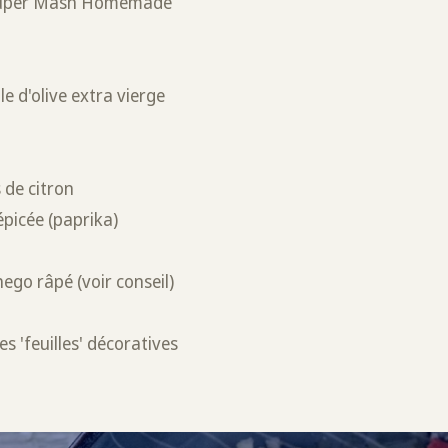
 Super Mash Homemade
s
le d'olive extra vierge
s de citron
épicée (paprika)
go râpé (voir conseil)
es 'feuilles' décoratives