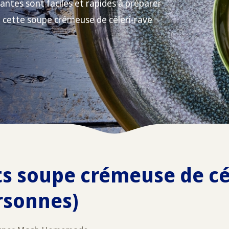
lantes sont faciles et rapides à préparer
à cette soupe crémeuse de céleri-rave
s soupe crémeuse de cé
rsonnes)